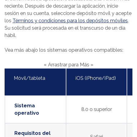
reciente. Después de descargar la aplicación, inicie
sesión en su cuenta, seleccione depósito móvil y acepte
(Op
los
Términos y condiciones para los depósitos móviles
.
Su solicitud será procesada en el transcurso de un día
hábil.
Vea más abajo los sistemas operativos compatibles:
« Arrastrar para Más »
Móvil/tableta
iOS (iPhone/iPad)
Sistema
8.0 o superior
operativo
Requisitos del
Safari