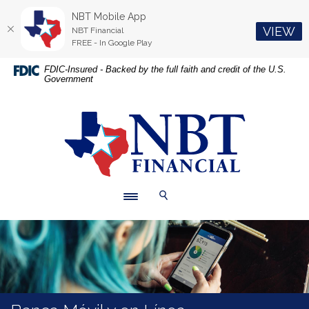
NBT Mobile App
(O
VIEW
NBT Financial
FREE - In Google Play
Inicio
Descargue
FDIC-Insured - Backed by the full faith and credit of the U.S.
Government
Saltar
Acrobat
a
Reader
contenido
5.0
NBT Financial
principal
o
Saltar
superior
a
para
pie
ver
de
archivos
Toggle navigation
Cambiar navegación
página
.pdf