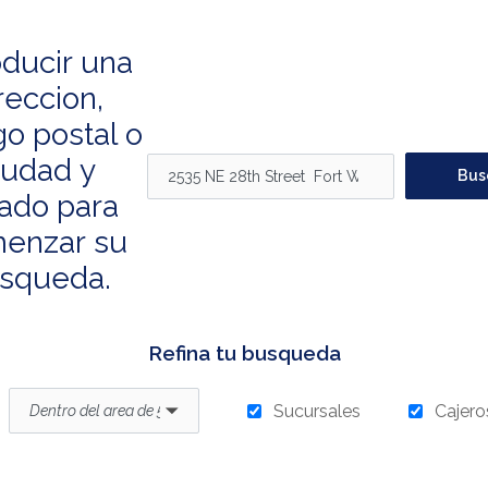
oducir una
eda de ubicación
reccion,
go postal o
iudad y
Bus
ado para
enzar su
squeda.
Refina tu busqueda
Sucursales
Cajero